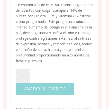
Te enamorarás de este tratamiento regenerador
de juventud con oxigenoterapia al 96% de
pureza con O2 Vital Pure y Vitamina «C» estable
crono-programada . Este programa produce un
intenso aumento del colágeno y la elastina de la
piel, descongestiona y unifica el tono e ilumina,
protege contra agresiones externas, alisa líneas
de expresión, tonifica y remodela tejidos, reduce
el tamaño del poro, hidrata y nutre la piel en
profundidad proporcionando un alto aporte de
frescor y tersura.
TRATAMIENTO
AVANZADO
"ANTIOXIDANTE
AÑADIR AL CARRITO
O2
VITAL
PURE"
CON