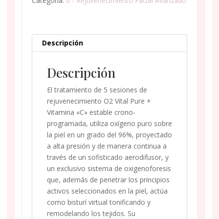
Categoría:
6 - Rejuvenecimiento Facial Avanzado
VITAMINA
""
ESTABLE
CRONO-
Descripción
PROGRAMADA
DE
Descripción
5
SESIONES
El tratamiento de 5 sesiones de
cantidad
rejuvenecimiento O2 Vital Pure +
Vitamina «C» estable crono-
programada, utiliza oxígeno puro sobre
la piel en un grado del 96%, proyectado
a alta presión y de manera continua a
través de un sofisticado aerodifusor, y
un exclusivo sistema de oxigenoforesis
que, además de penetrar los principios
activos seleccionados en la piel, actúa
como bisturí virtual tonificando y
remodelando los tejidos. Su