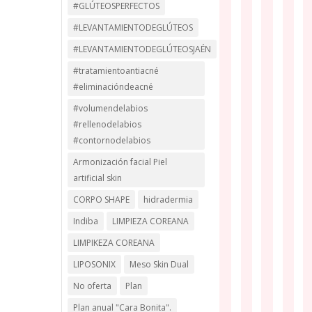
#GLÚTEOSPERFECTOS
#LEVANTAMIENTODEGLÚTEOS
#LEVANTAMIENTODEGLÚTEOSJAÉN
#tratamientoantiacné
#eliminacióndeacné
#volumendelabios
#rellenodelabios
#contornodelabios
Armonización facial Piel
artificial skin
CORPO SHAPE
hidradermia
Indiba
LIMPIEZA COREANA
LIMPIKEZA COREANA
LIPOSONIX
Meso Skin Dual
No oferta
Plan
Plan anual "Cara Bonita".