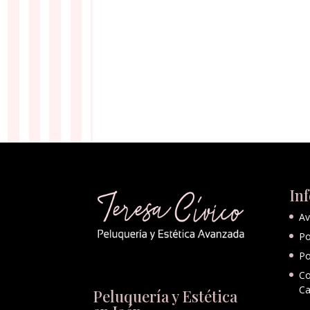
In
Av
Po
Po
Co
Ca
Peluquería y Estética