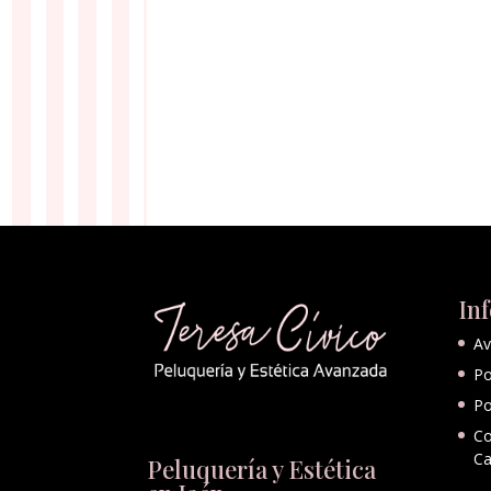
In
Av
Po
Po
Co
Ca
Peluquería y Estética