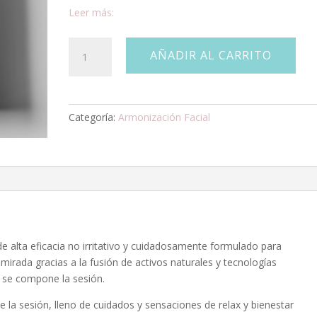
Leer más:
Armonización
AÑADIR AL CARRITO
facial
con
"Eye-
Tensor"
Categoría:
Armonización Facial
cantidad
 alta eficacia no irritativo y cuidadosamente formulado para
 mirada gracias a la fusión de activos naturales y tecnologías
e se compone la sesión.
e la sesión, lleno de cuidados y sensaciones de relax y bienestar