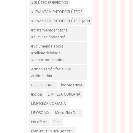
#GLÚTEOSPERFECTOS
#LEVANTAMIENTODEGLÚTEOS
#LEVANTAMIENTODEGLÚTEOSJAÉN
#tratamientoantiacné
#eliminacióndeacné
#volumendelabios
#rellenodelabios
#contornodelabios
Armonización facial Piel
artificial skin
CORPO SHAPE
hidradermia
Indiba
LIMPIEZA COREANA
LIMPIKEZA COREANA
LIPOSONIX
Meso Skin Dual
No oferta
Plan
Plan anual "Cara Bonita".