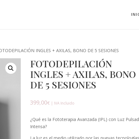
INI
OTODEPILACIÓN INGLES + AXILAS, BONO DE 5 SESIONES
FOTODEPILACIÓN
INGLES + AXILAS, BONO
DE 5 SESIONES
399,00
€
| IVA Incluido
¿Qué es la Fototerapia Avanzada (IPL) con Luz Pulsa
Intensa?
La luz es el medio utilizado por las nuevas tecnología