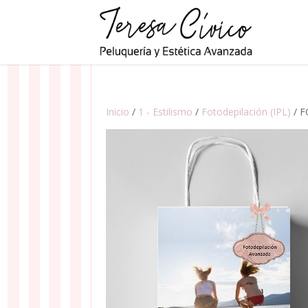
Inicio
/
1 - Estilismo
/
Fotodepilación (IPL)
/ F