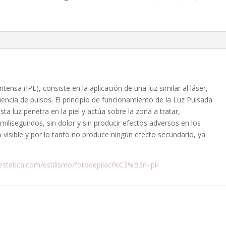
ensa (IPL), consiste en la aplicación de una luz similar al láser,
uencia de pulsos. El principio de funcionamiento de la Luz Pulsada
sta luz penetra en la piel y actúa sobre la zona a tratar,
ilisegundos, sin dolor y sin producir efectos adversos en los
o visible y por lo tanto no produce ningún efecto secundario, ya
yestetica.com/estilismo/fotodepilaci%C3%B3n-ipl/