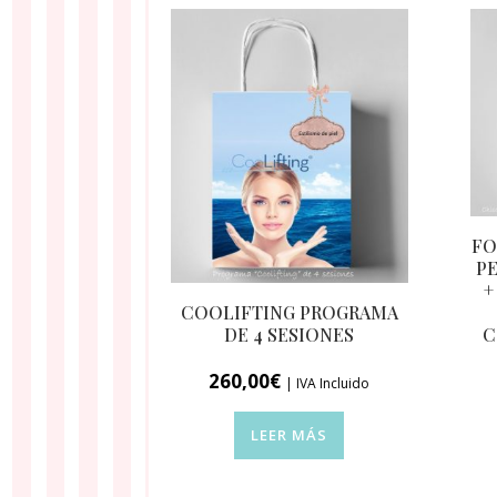
FO
P
+
COOLIFTING PROGRAMA
DE 4 SESIONES
C
260,00
€
| IVA Incluido
LEER MÁS