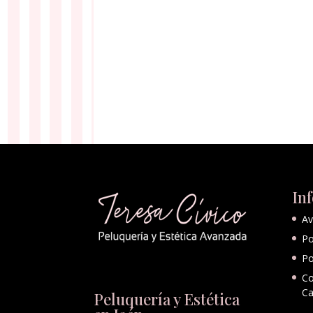
In
Av
Po
Po
Co
Ca
Peluquería y Estética