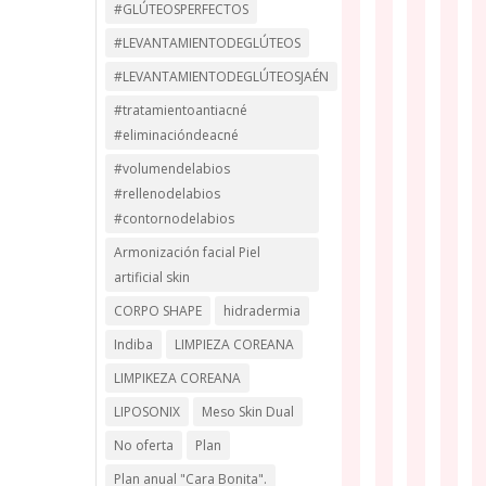
#GLÚTEOSPERFECTOS
#LEVANTAMIENTODEGLÚTEOS
#LEVANTAMIENTODEGLÚTEOSJAÉN
#tratamientoantiacné
#eliminacióndeacné
#volumendelabios
#rellenodelabios
#contornodelabios
Armonización facial Piel
artificial skin
CORPO SHAPE
hidradermia
Indiba
LIMPIEZA COREANA
LIMPIKEZA COREANA
LIPOSONIX
Meso Skin Dual
No oferta
Plan
Plan anual "Cara Bonita".