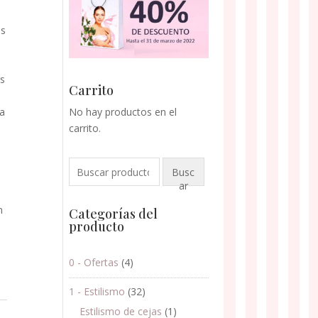
os
ás
Carrito
La
No hay productos en el
a
carrito.
Buscar
Busc
por:
ar
n
Categorías del
producto
0 - Ofertas
(4)
1 - Estilismo
(32)
Estilismo de cejas
(1)