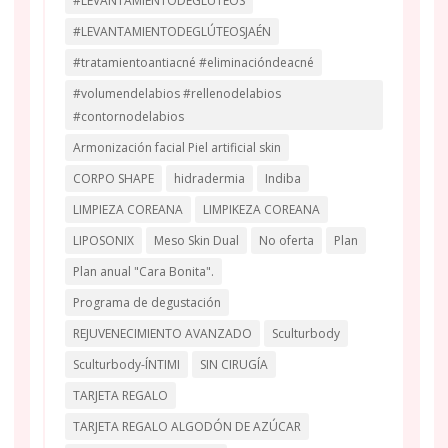
#LEVANTAMIENTODEGLÚTEOS
#LEVANTAMIENTODEGLÚTEOSJAÉN
#tratamientoantiacné #eliminacióndeacné
#volumendelabios #rellenodelabios
#contornodelabios
Armonización facial Piel artificial skin
CORPO SHAPE
hidradermia
Indiba
LIMPIEZA COREANA
LIMPIKEZA COREANA
LIPOSONIX
Meso Skin Dual
No oferta
Plan
Plan anual "Cara Bonita".
Programa de degustación
REJUVENECIMIENTO AVANZADO
Sculturbody
Sculturbody-ÍNTIMI
SIN CIRUGÍA
TARJETA REGALO
TARJETA REGALO ALGODÓN DE AZÚCAR