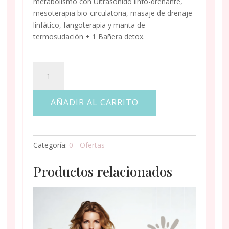
metabolismo con Ultrasonido linfo-drenante,
mesoterapia bio-circulatoria, masaje de drenaje
linfático, fangoterapia y manta
de
termosudación
+
1 Bañera detox.
PLAN
CORPORAL
DE
AÑADIR AL CARRITO
DESBLOQUEO
cantidad
Categoría:
0 - Ofertas
Productos relacionados