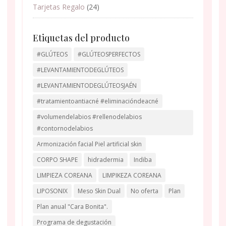
Tarjetas Regalo
(24)
Etiquetas del producto
#GLÚTEOS
#GLÚTEOSPERFECTOS
#LEVANTAMIENTODEGLÚTEOS
#LEVANTAMIENTODEGLÚTEOSJAÉN
#tratamientoantiacné #eliminacióndeacné
#volumendelabios #rellenodelabios
#contornodelabios
Armonización facial Piel artificial skin
CORPO SHAPE
hidradermia
Indiba
LIMPIEZA COREANA
LIMPIKEZA COREANA
LIPOSONIX
Meso Skin Dual
No oferta
Plan
Plan anual "Cara Bonita".
Programa de degustación