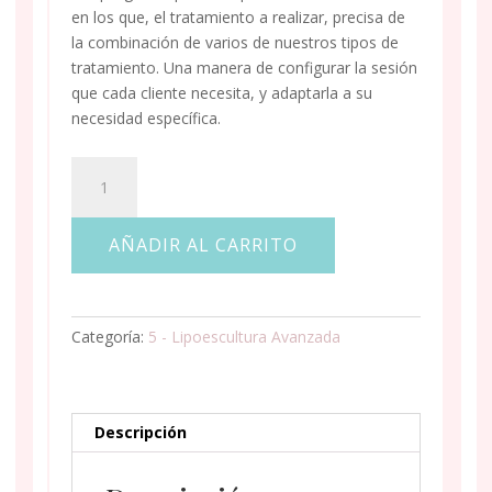
en los que, el tratamiento a realizar, precisa de
la combinación de varios de nuestros tipos de
tratamiento. Una manera de configurar la sesión
que cada cliente necesita, y adaptarla a su
necesidad específica.
PROGRAMA
DE
LIPOESCULTURA
AÑADIR AL CARRITO
AVANZADA
SIN
CIRUGÍA
DE
Categoría:
5 - Lipoescultura Avanzada
LIBRE
CONFIGURACIÓN
DE
24
Descripción
SESIONES
cantidad