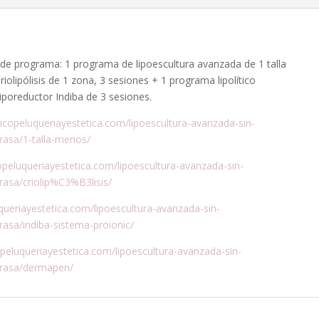
+
3
S.
DE
 de programa: 1 programa de lipoescultura avanzada de 1 talla
CRIOLIPÓLISIS
lipólisis de 1 zona, 3 sesiones + 1 programa lipolítico
(incluye
poreductor Indiba de 3 sesiones.
6
vicopeluqueriayestetica.com/lipoescultura-avanzada-sin-
sesiones
asa/1-talla-menos/
de
lipoescultura
opeluqueriayestetica.com/lipoescultura-avanzada-sin-
avanzada
asa/criolip%C3%B3lisis/
de
regalo)
queriayestetica.com/lipoescultura-avanzada-sin-
+
sa/indiba-sistema-proionic/
3
opeluqueriayestetica.com/lipoescultura-avanzada-sin-
S.
rasa/dermapen/
DERMAPEN
+
3