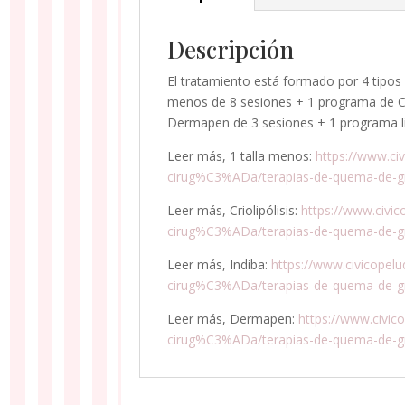
Descripción
El tratamiento está formado por 4 tipos
menos de 8 sesiones + 1 programa de Crio
Dermapen de 3 sesiones + 1 programa li
Leer más, 1 talla menos:
https://www.ci
cirug%C3%ADa/terapias-de-quema-de-gr
Leer más, Criolipólisis:
https://www.civic
cirug%C3%ADa/terapias-de-quema-de-gr
Leer más, Indiba:
https://www.civicopelu
cirug%C3%ADa/terapias-de-quema-de-gra
Leer más, Dermapen:
https://www.civic
cirug%C3%ADa/terapias-de-quema-de-g