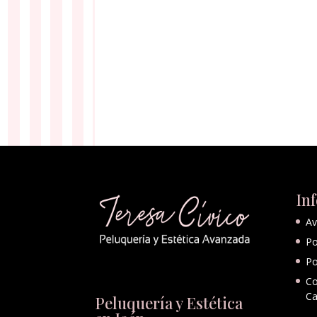
In
Av
Po
Po
Co
Ca
Peluquería y Estética