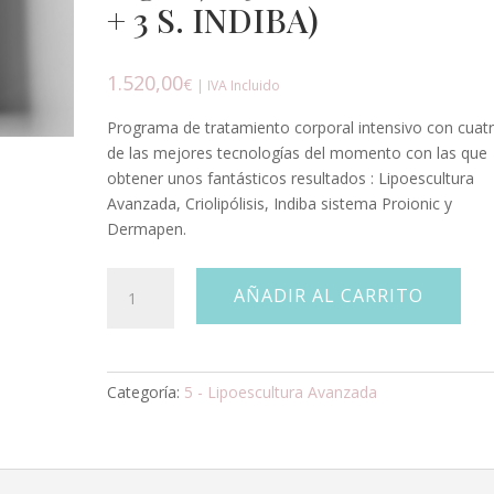
+ 3 S. INDIBA)
1.520,00
€
| IVA Incluido
Programa de tratamiento corporal intensivo con cuat
de las mejores tecnologías del momento con las que
obtener unos fantásticos resultados : Lipoescultura
Avanzada, Criolipólisis, Indiba sistema Proionic y
Dermapen.
PROGRAMA
AÑADIR AL CARRITO
INTENSIVO,
CUERPO:
(1
TALLA
Categoría:
5 - Lipoescultura Avanzada
MENOS
DE
8
SESIONES