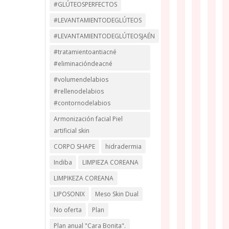
#GLÚTEOSPERFECTOS
#LEVANTAMIENTODEGLÚTEOS
#LEVANTAMIENTODEGLÚTEOSJAÉN
#tratamientoantiacné
#eliminacióndeacné
#volumendelabios
#rellenodelabios
#contornodelabios
Armonización facial Piel
artificial skin
CORPO SHAPE
hidradermia
Indiba
LIMPIEZA COREANA
LIMPIKEZA COREANA
LIPOSONIX
Meso Skin Dual
No oferta
Plan
Plan anual "Cara Bonita".