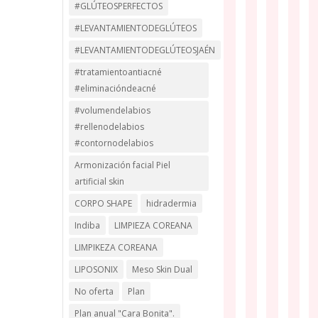
#GLÚTEOSPERFECTOS
#LEVANTAMIENTODEGLÚTEOS
#LEVANTAMIENTODEGLÚTEOSJAÉN
#tratamientoantiacné
#eliminacióndeacné
#volumendelabios
#rellenodelabios
#contornodelabios
Armonización facial Piel
artificial skin
CORPO SHAPE
hidradermia
Indiba
LIMPIEZA COREANA
LIMPIKEZA COREANA
LIPOSONIX
Meso Skin Dual
No oferta
Plan
Plan anual "Cara Bonita".