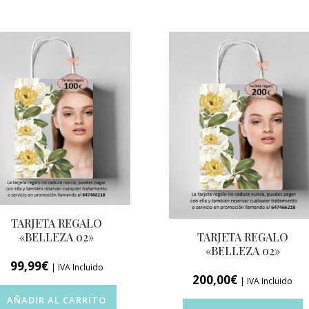
TARJETA REGALO
TARJETA REGALO
«BELLEZA 02»
«BELLEZA 02»
99,99
€
| IVA Incluido
200,00
€
| IVA Incluido
AÑADIR AL CARRITO