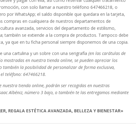
e desee y pagar con ella, así como reservar cualquier tratamiento
romoción, con solo llamar a nuestro teléfono 647466218, o
 por WhatsApp; el saldo disponible que quedara en la tarjeta,
uras compras en cualquiera de nuestros departamentos de
escultura avanzada, servicios del departamento de estilismo,
ada; también se extiende a la compra de productos. Tampoco debe
eta, ya que en tu ficha personal siempre disponemos de una copia.
 una cartulina y un sobre con una serigrafía
(en las carátulas de
alo mostradas en nuestra tienda online, se pueden apreciar los
do también la posibilidad de personalizar de forma exclusiva,
 el teléfono: 647466218.
e nuestra tienda online, podrán ser recogidas en nuestras
e Isaac Albéniz, número 3 bajo, o también te las entregamos mediante
UJER, REGALA ESTÉTICA AVANZADA, BELLEZA Y BIENESTAR»