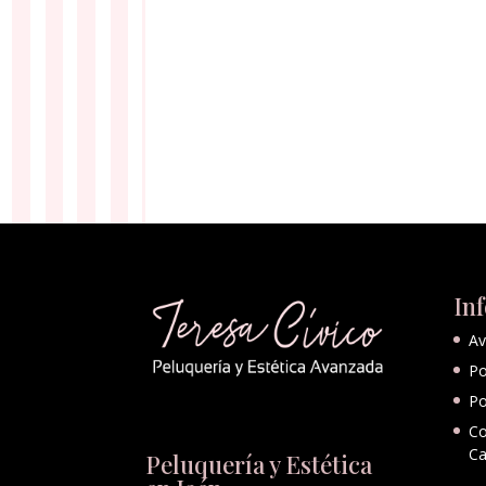
In
Av
Po
Po
Co
Ca
Peluquería y Estética