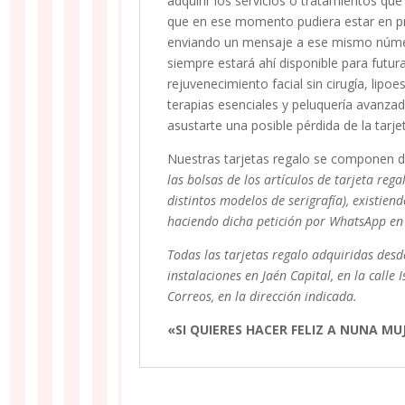
adquirir los servicios o tratamientos qu
que en ese momento pudiera estar en p
enviando un mensaje a ese mismo número
siempre estará ahí disponible para fut
rejuvenecimiento facial sin cirugía, lipo
terapias esenciales y peluquería avanz
asustarte una posible pérdida de la tarj
Nuestras tarjetas regalo se componen de
las bolsas de los artículos de tarjeta reg
distintos modelos de serigrafía), existien
haciendo dicha petición por WhatsApp en
Todas las tarjetas regalo adquiridas desd
instalaciones en Jaén Capital, en la call
Correos, en la dirección indicada.
«SI QUIERES HACER FELIZ A NUNA M