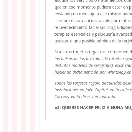
adquirir los servicios o tratamientos qu
que en ese momento pudiera estar en p
enviando un mensaje a ese mismo número
siempre estará ahí disponible para fut
rejuvenecimiento facial sin cirugía, lipo
terapias esenciales y peluquería avanz
asustarte una posible pérdida de la tarj
Nuestras tarjetas regalo se componen de
las bolsas de los artículos de tarjeta reg
distintos modelos de serigrafía), existien
haciendo dicha petición por WhatsApp en
Todas las tarjetas regalo adquiridas desd
instalaciones en Jaén Capital, en la call
Correos, en la dirección indicada.
«SI QUIERES HACER FELIZ A NUNA M