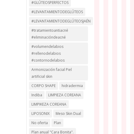
#GLÚTEOSPERFECTOS
#LEVANTAMIENTODEGLÚTEOS
#LEVANTAMIENTODEGLÚTEOSJAÉN
#tratamientoantiacné
#eliminacióndeacné
#volumendelabios
#rellenodelabios
#contornodelabios
Armonización facial Piel
artificial skin
CORPO SHAPE
hidradermia
Indiba
LIMPIEZA COREANA
LIMPIKEZA COREANA
LIPOSONIX
Meso Skin Dual
No oferta
Plan
Plan anual "Cara Bonita".