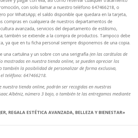
e desee y pagar con ella, así como reservar cualquier tratamiento
romoción, con solo llamar a nuestro teléfono 647466218, o
 por WhatsApp; el saldo disponible que quedara en la tarjeta,
uras compras en cualquiera de nuestros departamentos de
escultura avanzada, servicios del departamento de estilismo,
ada; también se extiende a la compra de productos. Tampoco debe
eta, ya que en tu ficha personal siempre disponemos de una copia.
 una cartulina y un sobre con una serigrafía
(en las carátulas de
alo mostradas en nuestra tienda online, se pueden apreciar los
do también la posibilidad de personalizar de forma exclusiva,
 el teléfono: 647466218.
e nuestra tienda online, podrán ser recogidas en nuestras
e Isaac Albéniz, número 3 bajo, o también te las entregamos mediante
UJER, REGALA ESTÉTICA AVANZADA, BELLEZA Y BIENESTAR»