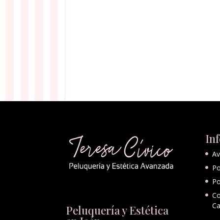
In
Av
Po
Po
Co
Ca
Peluquería y Estética