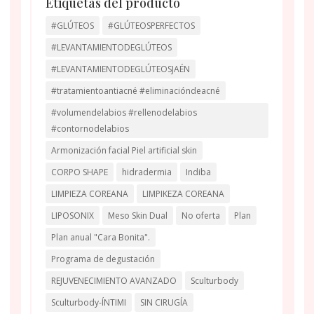
Etiquetas del producto
#GLÚTEOS
#GLÚTEOSPERFECTOS
#LEVANTAMIENTODEGLÚTEOS
#LEVANTAMIENTODEGLÚTEOSJAÉN
#tratamientoantiacné #eliminacióndeacné
#volumendelabios #rellenodelabios
#contornodelabios
Armonización facial Piel artificial skin
CORPO SHAPE
hidradermia
Indiba
LIMPIEZA COREANA
LIMPIKEZA COREANA
LIPOSONIX
Meso Skin Dual
No oferta
Plan
Plan anual "Cara Bonita".
Programa de degustación
REJUVENECIMIENTO AVANZADO
Sculturbody
Sculturbody-ÍNTIMI
SIN CIRUGÍA