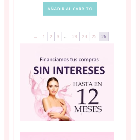
AÑADIR AL CARRITO
←
1
2
3
…
23
24
25
26